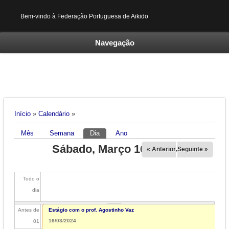
Bem-vindo à Federação Portuguesa de Aikido
Navegação
Está aqui
Início
»
Calendário
»
Mês
Semana
Dia
(separador ativo)
Ano
Separadores primários
Sábado, Março 16, 2024
« Anterior
Seguinte »
Todo o
dia
Antes de
Estágio com o prof. Agostinho Vaz
16/03/2024
01