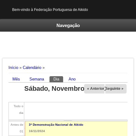
Bem-vindo à Federação Portuguesa de Aikido
Navegação
Está aqui
Início
»
Calendário
»
Mês
Semana
Dia
(separador ativo)
Ano
Separadores primários
Sábado, Novembro 16, 2024
« Anterior
Seguinte »
Todo o
dia
Antes de
3ª Demonstração Nacional de Aikido
16/11/2024
01