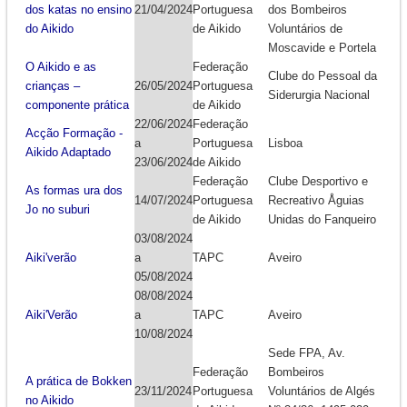
dos katas no ensino
21/04/2024
Portuguesa
dos Bombeiros
do Aikido
de Aikido
Voluntários de
Moscavide e Portela
O Aikido e as
Federação
Clube do Pessoal da
crianças –
26/05/2024
Portuguesa
Siderurgia Nacional
componente prática
de Aikido
22/06/2024
Federação
Acção Formação -
a
Portuguesa
Lisboa
Aikido Adaptado
23/06/2024
de Aikido
Federação
Clube Desportivo e
As formas ura dos
14/07/2024
Portuguesa
Recreativo Åguias
Jo no suburi
de Aikido
Unidas do Fanqueiro
03/08/2024
Aiki'verão
a
TAPC
Aveiro
05/08/2024
08/08/2024
Aiki'Verão
a
TAPC
Aveiro
10/08/2024
Sede FPA, Av.
Federação
Bombeiros
A prática de Bokken
23/11/2024
Portuguesa
Voluntários de Algés
no Aikido