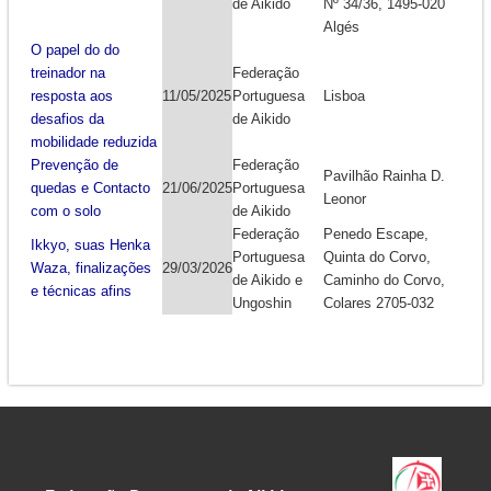
de Aikido
Nº 34/36, 1495-020
Algés
O papel do do
treinador na
Federação
resposta aos
11/05/2025
Portuguesa
Lisboa
desafios da
de Aikido
mobilidade reduzida
Prevenção de
Federação
Pavilhão Rainha D.
quedas e Contacto
21/06/2025
Portuguesa
Leonor
com o solo
de Aikido
Federação
Penedo Escape,
Ikkyo, suas Henka
Portuguesa
Quinta do Corvo,
Waza, finalizações
29/03/2026
de Aikido e
Caminho do Corvo,
e técnicas afins
Ungoshin
Colares 2705-032