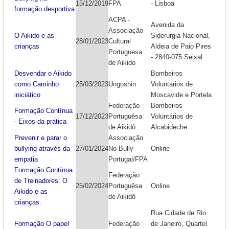
15/12/2019
FPA
- Lisboa
formação desportiva
ACPA -
Avenida da
Associação
O Aikido e as
Siderurgia Nacional,
28/01/2023
Cultural
crianças
Aldeia de Paio Pires
Portuguesa
- 2840-075 Seixal
de Aikido
Desvendar o Aikido
Bombeiros
como Caminho
25/03/2023
Ungoshin
Voluntarios de
iniciático
Moscavide e Portela
Federação
Bombeiros
Formação Contínua
17/12/2023
Portuguêsa
Voluntários de
- Eixos da prática
de Aikidô
Alcabideche
Prevenir e parar o
Associação
bullying através da
27/01/2024
No Bully
Online
empatia
Portugal/FPA
Formação Contínua
Federação
de Treinadores: O
25/02/2024
Portuguêsa
Online
Aikido e as
de Aikidô
crianças.
Rua Cidade de Rio
Formação O papel
Federação
de Janeiro, Quartel