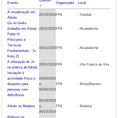
Quando
Evento
Organizador
Local
A visualização em
20/10/2018
FPA
- Setúbal
Aikido
Go no Geiko
(trabalho em Kotai) -
18/11/2018
FPA
- Alcabideche
Parte III
Princípios e
Técnicas
18/11/2018
FPA
- Alcabideche
Fundamentais - Jo
Kata 21
A utilização do Jo
20/01/2019
FPA
- Vila Franca de Xira
na prática de Aikido
Iniciação à
actividade física e
04/05/2019
desporto para
a
FPA
- Moita/Barreiro
pessoas com
05/05/2019
deficiência
05/10/2019
Aikido na Madeira
a
FPA
- Madeira
06/10/2019
Bullying na