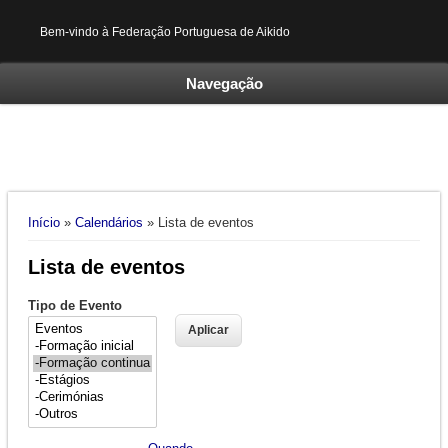
Bem-vindo à Federação Portuguesa de Aikido
Navegação
Está aqui
Início
»
Calendários
» Lista de eventos
Lista de eventos
Tipo de Evento