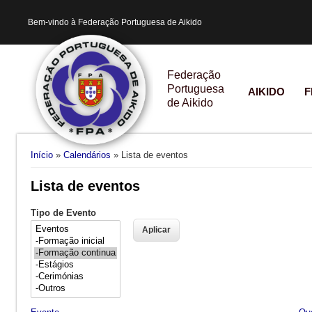
Bem-vindo à Federação Portuguesa de Aikido
Federação
Portuguesa
AIKIDO
F
de Aikido
Está aqui
Início
»
Calendários
» Lista de eventos
Lista de eventos
Tipo de Evento