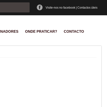
e pesquisa
Visite-nos no facebook
|
Contactos úteis
INADORES
ONDE PRATICAR?
CONTACTO