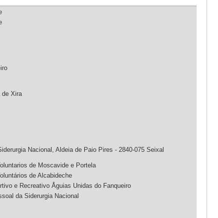
e
e
iro
 de Xira
iderurgia Nacional, Aldeia de Paio Pires - 2840-075 Seixal
luntarios de Moscavide e Portela
luntários de Alcabideche
tivo e Recreativo Åguias Unidas do Fanqueiro
soal da Siderurgia Nacional