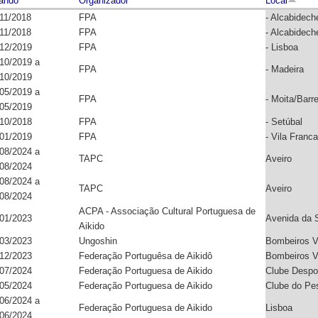
ando
Organizador
Local
11/2018
FPA
- Alcabidech
11/2018
FPA
- Alcabidech
12/2019
FPA
- Lisboa
10/2019
a
FPA
- Madeira
10/2019
05/2019
a
FPA
- Moita/Barre
05/2019
10/2018
FPA
- Setúbal
01/2019
FPA
- Vila Franca
08/2024
a
TAPC
Aveiro
08/2024
08/2024
a
TAPC
Aveiro
08/2024
ACPA - Associação Cultural Portuguesa de
01/2023
Avenida da S
Aikido
03/2023
Ungoshin
Bombeiros Vo
12/2023
Federação Portuguêsa de Aikidô
Bombeiros Vo
07/2024
Federação Portuguesa de Aikido
Clube Despor
05/2024
Federação Portuguesa de Aikido
Clube do Pes
06/2024
a
Federação Portuguesa de Aikido
Lisboa
06/2024