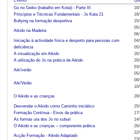
Evento
Qu
Go no Geiko (trabalho em Kotai) - Parte III
18/
Princípios e Técnicas Fundamentais - Jo Kata 21
18/
Bullying na formação desportiva
15/
05/
Aikido na Madeira
06/
Iniciação à actividade física e desporto para pessoas com
04/
deficiência
05/
A visualização em Aikido
20/
A utilização do Jo na prática de Aikido
20/
03/
Aiki'verão
05/
08/
Aiki'Verão
10/
O Aikido e as crianças
28/
Desvendar o Aikido como Caminho iniciático
25/
Formação Contínua - Eixos da prática
17/
As formas ura dos Jo no suburi
14/
O Aikido e as crianças – componente prática
26/
22/
Acção Formação - Aikido Adaptado
23/