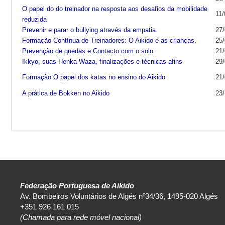
O papel do do treinador na resposta aos desafios da mobilidade
11/
reduzida
Prevenir e parar o bullying através da empatia
27/
Formação Contínua de Treinadores: O Aikido e as crianças.
25/
Prevenção de quedas e Contacto com o solo
21/
Ikkyo, suas Henka Waza, finalizações e técnicas afins
29/
Formação O papel dos katas no ensino do Aikido
21/
A prática de Bokken no Aikido
23/
Federação Portuguesa de Aikido
Av. Bombeiros Voluntários de Algés nº34/36, 1495-020 Algés
+351 926 161 015
(Chamada para rede móvel nacional)