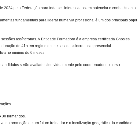
l de 2024 pela Federação para todos os interessados em potenciar o conhecimento 
erramentas fundamentais para liderar numa via profissional é um dos principais obj
sessões assíncronas. A Entidade Formadora é a empresa certificada Gnosies.
 duração de 41h em regime online sessoes síncronas e presencial.
tiva no mínimo de 6 meses.
candidatos serão avaliados individualmente pelo coordenador do curso.
icações.
mo 30 formandos.
tiva na promoção de um futuro treinador e a localização geográfica do candidato.