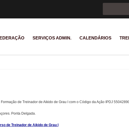
Formulário d
Pesquisar
EDERAÇÃO
SERVIÇOS ADMIN.
CALENDÁRIOS
TRE
de Formação de Treinador de Aikido de Grau I com o Código da Ação IPDJ 5504289
 Açores. Ponta Delgada.
rso de Treinador de Aikido de Grau I