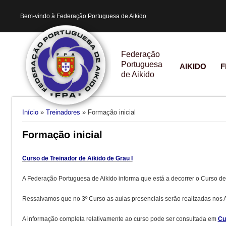
Bem-vindo à Federação Portuguesa de Aikido
Federação
Portuguesa
AIKIDO
F
de Aikido
Está aqui
Início
»
Treinadores
» Formação inicial
Formação inicial
Curso de Treinador de Aikido de Grau I
A Federação Portuguesa de Aikido informa que está a decorrer o Curso 
Ressalvamos que no 3º Curso as aulas presenciais serão realizadas nos
A informação completa relativamente ao curso pode ser consultada em
Cu