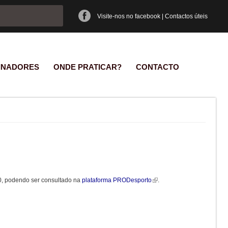
e pesquisa
Visite-nos no facebook
|
Contactos úteis
INADORES
ONDE PRATICAR?
CONTACTO
0, podendo ser consultado na
plataforma PRODesporto
.