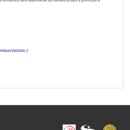
dos formandos será dependente da relevância para a promoção e
UAEHNbaV2kGGK6