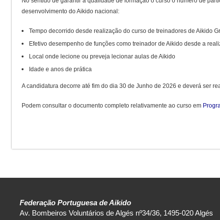
No sentido de garantir a qualidade de formação o curso o numero de part
desenvolvimento do Aikido nacional:
Tempo decorrido desde realização do curso de treinadores de Aikido Gr
Efetivo desempenho de funções como treinador de Aikido desde a reali
Local onde lecione ou preveja lecionar aulas de Aikido
Idade e anos de prática
A candidatura decorre até fim do dia 30 de Junho de 2026 e deverá ser re
Podem consultar o documento completo relativamente ao curso em
Progra
Federação Portuguesa de Aikido
Av. Bombeiros Voluntários de Algés nº34/36, 1495-020 Algés