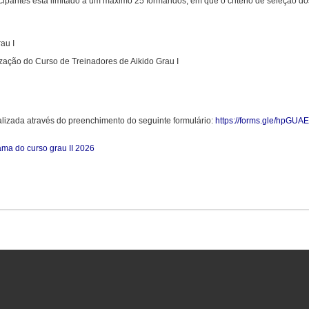
icipantes está limitado a um máximo 25 formandos, em que o critério de seleção 
au I
zação do Curso de Treinadores de Aikido Grau I
alizada através do preenchimento do seguinte formulário:
https://forms.gle/hpG
ma do curso grau II 2026