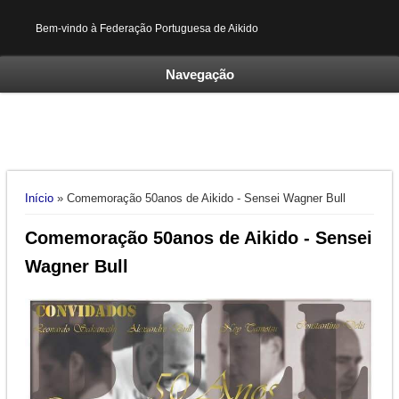
Bem-vindo à Federação Portuguesa de Aikido
Navegação
Está aqui
Início
» Comemoração 50anos de Aikido - Sensei Wagner Bull
Comemoração 50anos de Aikido - Sensei
Wagner Bull