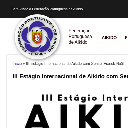
Bem-vindo à Federação Portuguesa de Aikido
Federação
Portuguesa
AIKIDO
F
de Aikido
Está aqui
Início
» III Estágio Internacional de Aikido com Sensei Franck Noël
III Estágio Internacional de Aikido com S