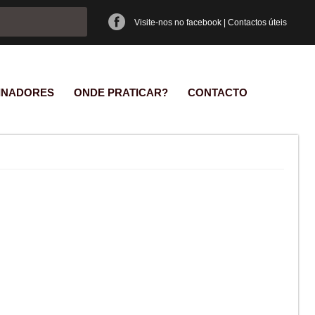
e pesquisa
Visite-nos no facebook
|
Contactos úteis
INADORES
ONDE PRATICAR?
CONTACTO