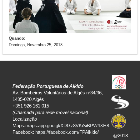
Quando:
Domingo, Novembro 25, 2018
Federação Portuguesa de Aikido
Av. Bombeiros Voluntários de Algés nº34/36,
1495-020 Algés
+351 926 161 015
(Chamada para rede móvel nacional)
Localização
Maps:
maps.app.goo.gl/XDGz8VKiSiBPW4XH8
Facebook:
https://facebook.com/FPAikido/
@2018