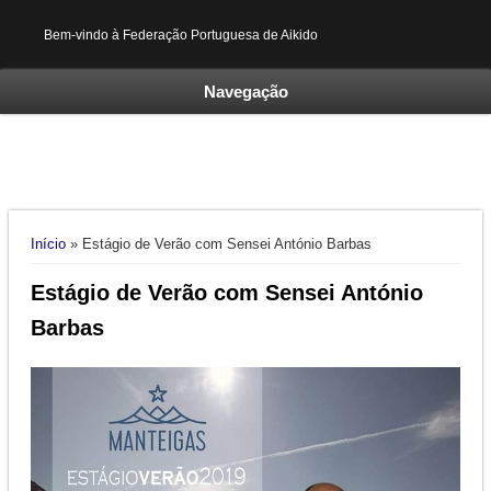
Bem-vindo à Federação Portuguesa de Aikido
Navegação
Está aqui
Início
» Estágio de Verão com Sensei António Barbas
Estágio de Verão com Sensei António
Barbas