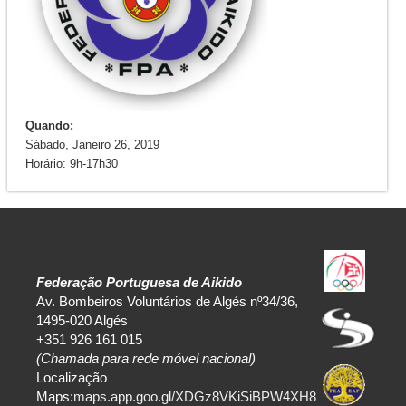
Quando:
Sábado, Janeiro 26, 2019
Horário: 9h-17h30
Federação Portuguesa de Aikido
Av. Bombeiros Voluntários de Algés nº34/36,
1495-020 Algés
+351 926 161 015
(Chamada para rede móvel nacional)
Localização
Maps:
maps.app.goo.gl/XDGz8VKiSiBPW4XH8