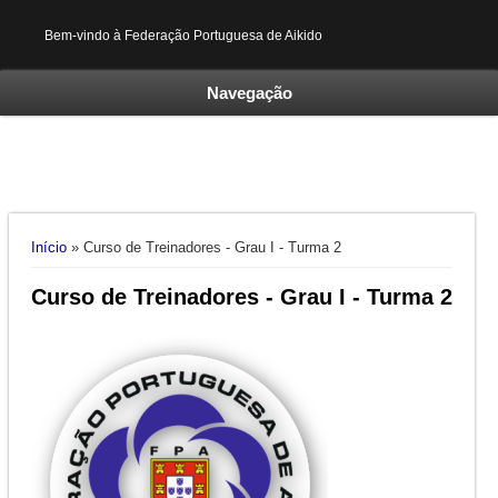
Bem-vindo à Federação Portuguesa de Aikido
Navegação
Está aqui
Início
» Curso de Treinadores - Grau I - Turma 2
Curso de Treinadores - Grau I - Turma 2