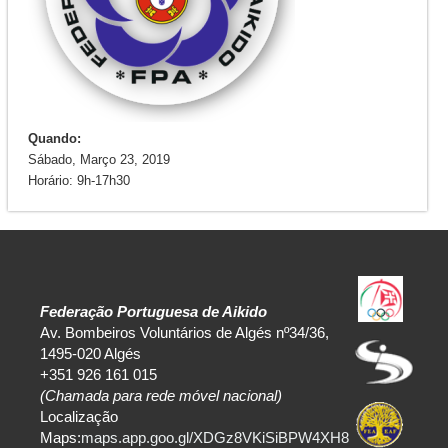
Quando:
Sábado, Março 23, 2019
Horário: 9h-17h30
Federação Portuguesa de Aikido
Av. Bombeiros Voluntários de Algés nº34/36,
1495-020 Algés
+351 926 161 015
(Chamada para rede móvel nacional)
Localização
Maps:
maps.app.goo.gl/XDGz8VKiSiBPW4XH8