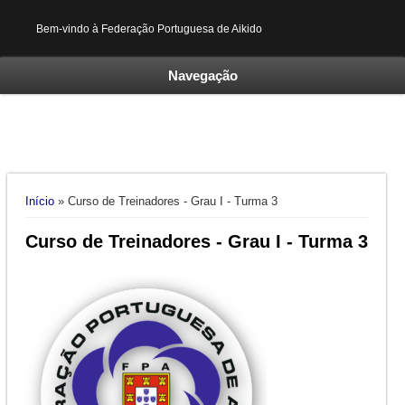
Bem-vindo à Federação Portuguesa de Aikido
Navegação
Está aqui
Início
» Curso de Treinadores - Grau I - Turma 3
Curso de Treinadores - Grau I - Turma 3