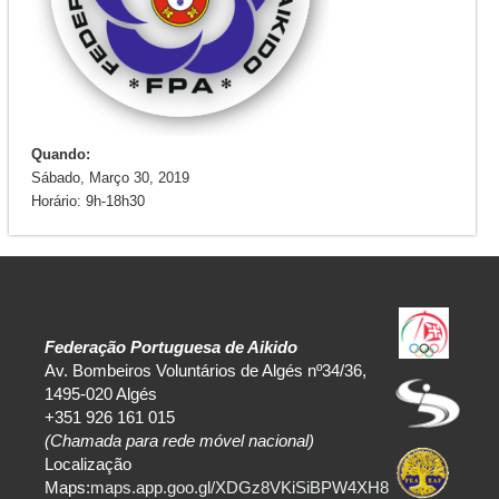
Quando:
Sábado, Março 30, 2019
Horário: 9h-18h30
Federação Portuguesa de Aikido
Av. Bombeiros Voluntários de Algés nº34/36,
1495-020 Algés
+351 926 161 015
(Chamada para rede móvel nacional)
Localização
Maps:
maps.app.goo.gl/XDGz8VKiSiBPW4XH8