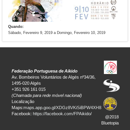
Quando:
Sábado, Fevereiro 9, 2019
a
Domingo, Fevereiro 10, 2019
Federação Portuguesa de Aikido
Av. Bombeiros Voluntários de Algés nº34/36,
1495-020 Algés
+351 926 161 015
(Chamada para rede móvel nacional)
Localização
Maps:
maps.app.goo.gl/XDGz8VKiSiBPW4XH8
Facebook:
https://facebook.com/FPAikido/
@2018
Bluetopia