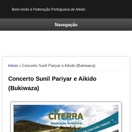
Bem-vindo à Federação Portuguesa de Aikido
Navegação
Está aqui
Início
» Concerto Sunil Pariyar e Aikido (Bukiwaza)
Concerto Sunil Pariyar e Aikido
(Bukiwaza)