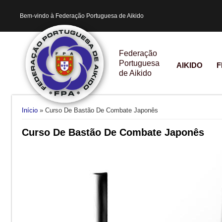
Bem-vindo à Federação Portuguesa de Aikido
Federação
Portuguesa
AIKIDO
F
de Aikido
Está aqui
Início
» Curso De Bastão De Combate Japonês
Curso De Bastão De Combate Japonês