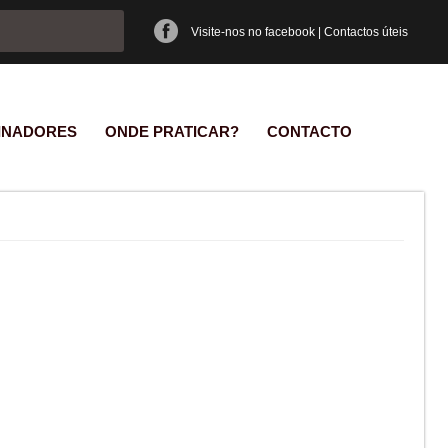
e pesquisa
Visite-nos no facebook
|
Contactos úteis
INADORES
ONDE PRATICAR?
CONTACTO