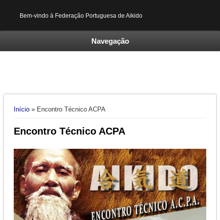
Bem-vindo à Federação Portuguesa de Aikido
Navegação
Está aqui
Início
» Encontro Técnico ACPA
Encontro Técnico ACPA