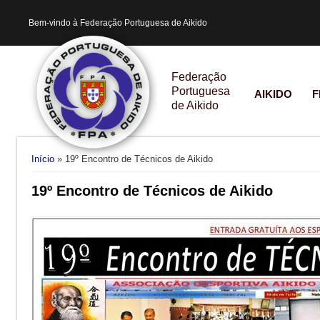
Bem-vindo à Federação Portuguesa de Aikido
Federação
Portuguesa
AIKIDO
F
de Aikido
Está aqui
Início
» 19º Encontro de Técnicos de Aikido
19º Encontro de Técnicos de Aikido