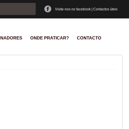
e pesquisa
Visite-nos no facebook
|
Contactos úteis
INADORES
ONDE PRATICAR?
CONTACTO