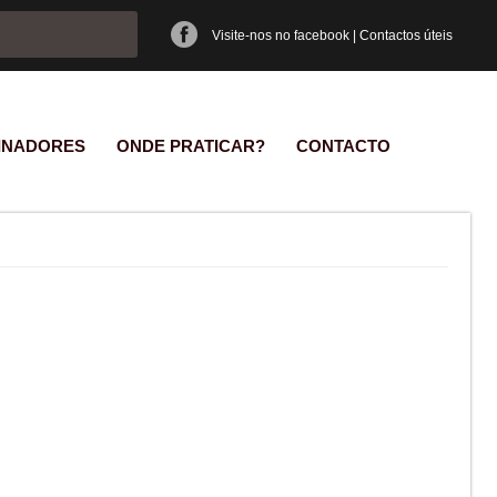
e pesquisa
Visite-nos no facebook
|
Contactos úteis
INADORES
ONDE PRATICAR?
CONTACTO