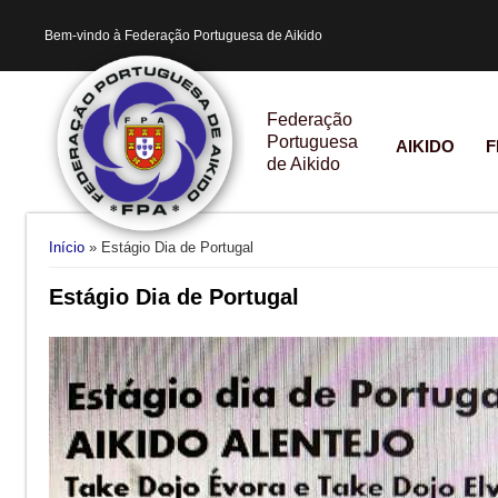
Bem-vindo à Federação Portuguesa de Aikido
Federação
Portuguesa
AIKIDO
F
de Aikido
Está aqui
Início
» Estágio Dia de Portugal
Estágio Dia de Portugal