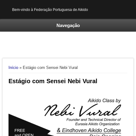
Bem-vindo à Federação Portuguesa de Aikido
Navegação
Está aqui
Início
» Estágio com Sensei Nebi Vural
Estágio com Sensei Nebi Vural