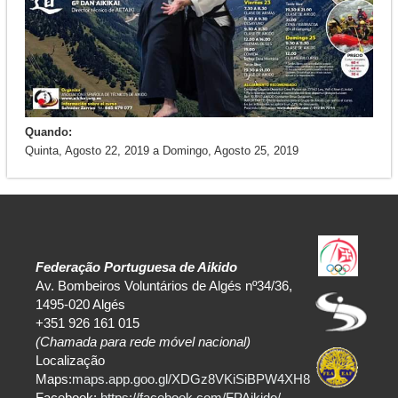
Quando:
Quinta, Agosto 22, 2019
a
Domingo, Agosto 25, 2019
Federação Portuguesa de Aikido
Av. Bombeiros Voluntários de Algés nº34/36,
1495-020 Algés
+351 926 161 015
(Chamada para rede móvel nacional)
Localização
Maps:
maps.app.goo.gl/XDGz8VKiSiBPW4XH8
Facebook:
https://facebook.com/FPAikido/