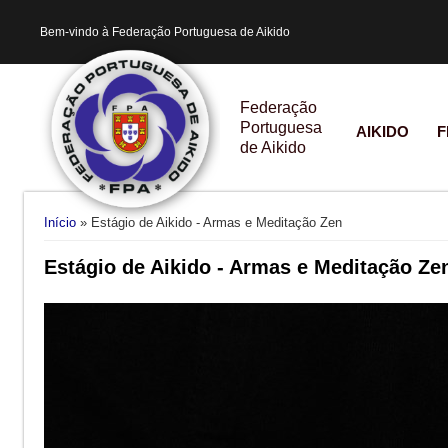
Bem-vindo à Federação Portuguesa de Aikido
Federação
Portuguesa
AIKIDO
F
de Aikido
Está aqui
Início
» Estágio de Aikido - Armas e Meditação Zen
Estágio de Aikido - Armas e Meditação Ze