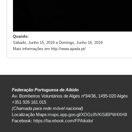
Quando:
Sábado, Junho 15, 2019
a
Domingo, Junho 16, 2019
Mais informações em http://www.apada.pt/
Federação Portuguesa de Aikido
Av. Bombeiros Voluntários de Algés nº34/36, 1495-020 Algés
+351 926 161 015
(Chamada para rede móvel nacional)
Localização Maps:
maps.app.goo.gl/XDGz8VKiSiBPW4XH8
Facebook:
https://facebook.com/FPAikido/