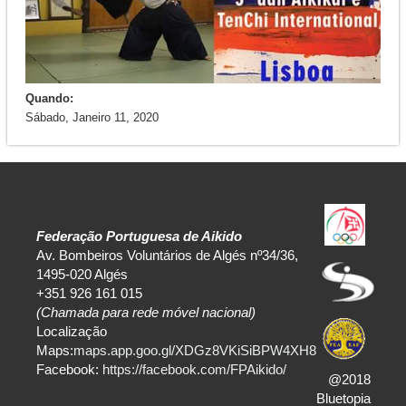
Quando:
Sábado, Janeiro 11, 2020
Federação Portuguesa de Aikido
Av. Bombeiros Voluntários de Algés nº34/36,
1495-020 Algés
+351 926 161 015
(Chamada para rede móvel nacional)
Localização
Maps:
maps.app.goo.gl/XDGz8VKiSiBPW4XH8
Facebook:
https://facebook.com/FPAikido/
@2018
Bluetopia