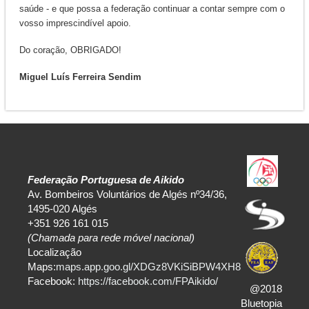
saúde - e que possa a federação continuar a contar sempre com o
vosso imprescindível apoio.
Do coração, OBRIGADO!
Miguel Luís Ferreira Sendim
Federação Portuguesa de Aikido
Av. Bombeiros Voluntários de Algés nº34/36,
1495-020 Algés
+351 926 161 015
(Chamada para rede móvel nacional)
Localização
Maps:
maps.app.goo.gl/XDGz8VKiSiBPW4XH8
Facebook:
https://facebook.com/FPAikido/
@2018
Bluetopia