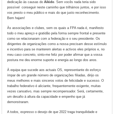
dedicação às causas do
Aikido
. Sem vocês nada teria sido
possível conseguir neste caminho que trilhámos juntos, e por isso
vos presto o meu público e mais do que justo reconhecimento.
Bem hajam!
Às associações e clubes, sem os quais a FPA nada é, manifesto
todo o meu apreço e gratidão pela forma sempre frontal e presente
como se relacionaram com a federação e o seu presidente. Os
dirigentes de organizações como a nossa precisam desse estímulo
e incentivo para se manterem alertas e activos eles próprios e, no
meu caso concreto, sinto-me feliz por poder afirmar que a vossa
postura me deu enorme suporte e energia ao longo dos anos.
À equipa que sucede aos actuais OS, representante do esforço
ímpar de um grande número de organizações filiadas, dirijo os
meus melhores e mais sinceros votos de felicidade e sucesso. O
trabalho federativo é aliciante, frequentemente exigente, muitas
vezes cansativo, mas sempre recompensador. Será, certamente,
um desafio à altura da capacidade e empenho que já
demonstraram.
A todos, expresso o desejo de que 2022 traga tranquilidade e