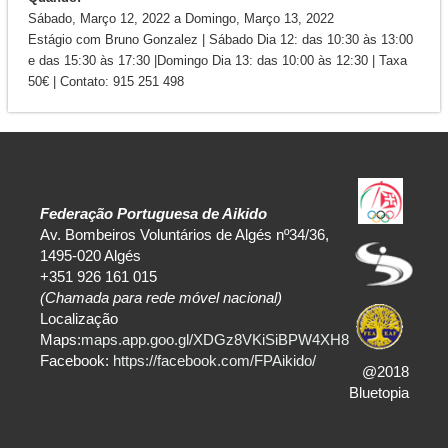
Sábado, Março 12, 2022
a
Domingo, Março 13, 2022
Estágio com Bruno Gonzalez | Sábado Dia 12: das 10:30 às 13:00
e das 15:30 às 17:30 |Domingo Dia 13: das 10:00 às 12:30 | Taxa
50€ | Contato: 915 251 498
Federação Portuguesa de Aikido
Av. Bombeiros Voluntários de Algés nº34/36,
1495-020 Algés
+351 926 161 015
(Chamada para rede móvel nacional)
Localização
Maps:
maps.app.goo.gl/XDGz8VKiSiBPW4XH8
Facebook:
https://facebook.com/FPAikido/
@2018
Bluetopia