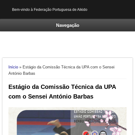
Bem-vindo à Federação Portuguesa de Aikido
Navegação
Está aqui
Início
» Estágio da Comissão Técnica da UPA com o Sensei
António Barbas
Estágio da Comissão Técnica da UPA
com o Sensei António Barbas