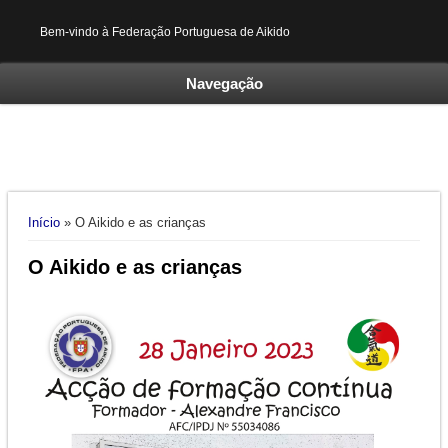
Bem-vindo à Federação Portuguesa de Aikido
Navegação
Está aqui
Início
» O Aikido e as crianças
O Aikido e as crianças