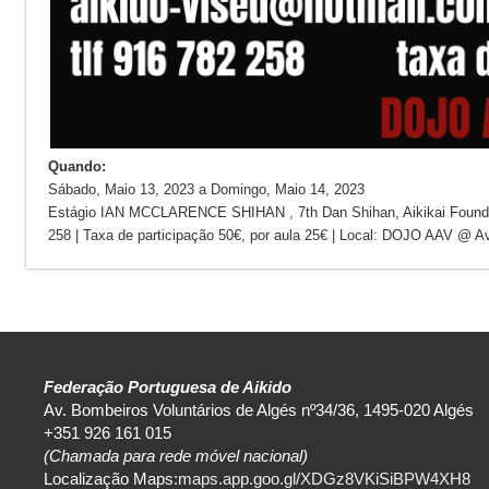
Quando:
Sábado, Maio 13, 2023
a
Domingo, Maio 14, 2023
Estágio IAN MCCLARENCE SHIHAN , 7th Dan Shihan, Aikikai Foundatio
258 | Taxa de participação 50€, por aula 25€ | Local: DOJO AAV @ 
Federação Portuguesa de Aikido
Av. Bombeiros Voluntários de Algés nº34/36, 1495-020 Algés
+351 926 161 015
(Chamada para rede móvel nacional)
Localização Maps:
maps.app.goo.gl/XDGz8VKiSiBPW4XH8