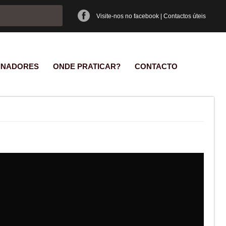
e pesquisa
Visite-nos no facebook
|
Contactos úteis
INADORES
ONDE PRATICAR?
CONTACTO