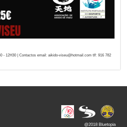
- 12H30 | Contactos email: aikido-viseu@hotmail.com tlf: 916 782
@2018 Bluetopia