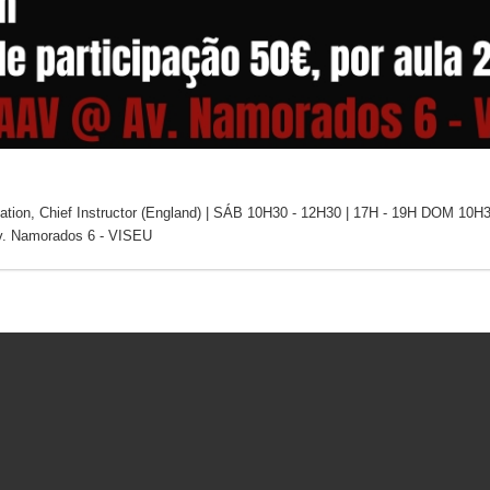
n, Chief Instructor (England) | SÁB 10H30 - 12H30 | 17H - 19H DOM 10H30 
Av. Namorados 6 - VISEU