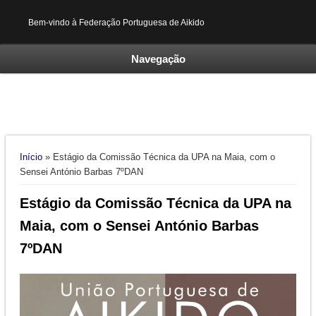
Bem-vindo à Federação Portuguesa de Aikido
Navegação
Está aqui
Início
» Estágio da Comissão Técnica da UPA na Maia, com o
Sensei António Barbas 7ºDAN
Estágio da Comissão Técnica da UPA na
Maia, com o Sensei António Barbas
7ºDAN