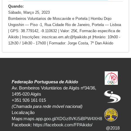
Quando:
Sábado, Março 25, 2023
Bombeiros Voluntarios de Moscavide e Portela | Hombu Dojo
Ungoshin — Piso -1, Rua Cidade Rio de Janeiro, Portela — Lisboa
| GPS: 38.779142, -9.110632 | Valor: 25€, Formacão especifica de
Aikido | Inscrições: inscricao.em.afc@fpaikido.pt |Horário: 10h00 -
12h30 / 14h30 - 17h00 | Formador: Jorge Costa, 7º Dan Aikido
Federação Portuguesa de Aikido
Av. Bombeiros Voluntários de Algés nº34/36,
1495-020 Algés
+351 926 161 015
(Chamada para rede móvel nacional)
Localização
Maps:
maps.app.goo.gl/XDGz8VKiSiBPW4XH8
Facebook:
https://facebook.com/FPAikido/
@2018