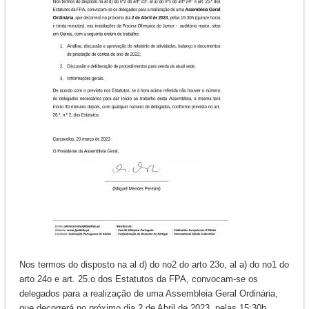
Nos termos do disposto na al d) do no2 do arto 23o, al a) do no1 do
arto 24o e art. 25.o dos Estatutos da FPA, convocam-se os
delegados para a realização de uma Assembleia Geral Ordinária,
que decorrerá no próximo dia 2 de Abril de 2023, pelas 15:30h