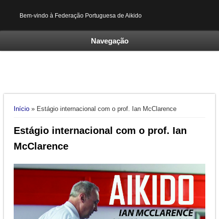
Bem-vindo à Federação Portuguesa de Aikido
Navegação
Está aqui
Início
» Estágio internacional com o prof. Ian McClarence
Estágio internacional com o prof. Ian
McClarence