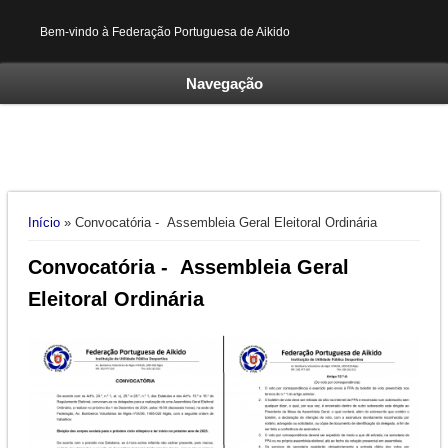
Bem-vindo à Federação Portuguesa de Aikido
Navegação
Está aqui
Início
» Convocatória - Assembleia Geral Eleitoral Ordinária
Convocatória - Assembleia Geral
Eleitoral Ordinária