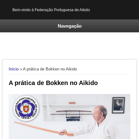
Bem-vindo à Federação Portuguesa de Aikido
Navegação
Está aqui
Início
» A prática de Bokken no Aikido
A prática de Bokken no Aikido