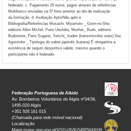
federado. c. Pagamento 20 euros, pagos através de referências
Multibanco enviadas na 5ª feira anterior ao dia de realização
da formação. d. Avaliação Apto/Não apto e.
Bibliografia/Referências Musashi, Miyamoto _ Gorin-no-Sho,
editions Albin Michel, Paris Ueshiba, Morihei_ Budo, editions
Budostore, Paris Sugano, Seiichi_ kuden (transmissões orais) Vaz,
Agostinho _ Tipologia do sabre japonês (katana) É obrigatória a
existência de seguro desportivo válido, mesmo quando o
participante não é federado.
Federação Portuguesa de Aikido
Av. Bombeiros Voluntários de Algés nº34/36,
1495-020 Algés
+351 926 161 015
(Chamada para rede móvel nacional)
Localização
Maps:
maps.app.goo.gl/XDGz8VKiSiBPW4XH8