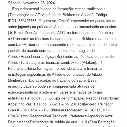
Sábado, Novembro 23, 2024
1. EnquadramentoUnidade de formação: Armas tradicionais
| Designação da AF: A prática de Bokken no Aikido2. Código
IPDJ: 550426753. Objetivosa. GeralCompreender os princípios do
sabre japonês na prática de Aikido e a sua transmissão no ensino.
| b. EspecíficosNo final desta AFC, os formandos estarão aptos
a:•Transmitir as técnicas fundamentais com Bokken e as posturas
corretas.•Aplicar de forma coerente e efetiva as técnicas do sabre
japonês de acordo com os princípios eestratégias do
Aikido.•Reconhecer a lógica (Riai) entre as técnicas de corpo do
Aikido (Tai Jutsu) e as técnicas comBokken (Aikiken). | 4.
PertinênciaNesta formação, iremos identificar e treinar as
estratégias especificas do Aikido e do fundador do Aikido,
MoriheiUeshiba, aplicadas ao trabalho do sabre. Essa
especificidade só pode ser compreendida através de
exercíciospráticos a solo e em pares ensinados de forma
estruturada e lógica. | 5. Equipa de formaçãoa. Responsável:Nome:
Agostinho VazTPTD no: 5662FPA no: 23Habilitações: Treinador
Grau II - 6o Dan Aikikai - ShidoinAssociação: SHISEI DOJO -
CPABCargo: Responsável Técnicob. Preletores:Agostinho Vaz6.
DestinatáriosTreinadores de Aikido de grau I e II (Esta Formação