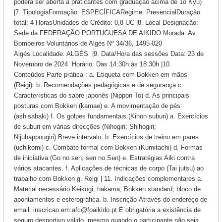
poderá ser aberta a praticantes com graduação acima de 1o Kyu)
|7. TipologiaFormação: ESPECÍFICARegime: PresencialDuração
total: 4 HorasUnidades de Crédito: 0,8 UC |8. Local Designação:
Sede da FEDERAÇÃO PORTUGUESA DE AIKIDO Morada: Av.
Bombeiros Voluntários de Algés Nº 34/36, 1495-020
Algés Localidade: ALGÈS |9. Data/Hora das sessões Data: 23 de
Novembro de 2024 Horário: Das 14:30h às 18:30h |10.
Conteúdos Parte prática : a. Etiqueta com Bokken em mãos
(Reigi). b. Recomendações pedagógicas e de segurança c.
Características do sabre japonês (Nippon To) d. As principais
posturas com Bokken (kamae) e. A movimentação de pés
(ashisabaki) f. Os golpes fundamentais (Kihon suburi) a. Exercícios
de suburi em várias direcções (Nihogiri; Shihogiri;
Nijuhappougiri) Breve intervalo b. Exercícios de treino em pares
(uchikomi) c. Combate formal com Bokken (Kumitachi) d. Formas
de iniciativa (Go no sen; sen no Sen) e. Estratégias Aiki contra
vários atacantes. f. Aplicações de técnicas de corpo (Tai jutsu) ao
trabalho com Bokken g. Reigi | 11. Indicações complementares a.
Material necessário Keikogi, hakama, Bokken standard, bloco de
apontamentos e esferográfica. b. Inscrição Através do endereço de
email: inscricao.em.afc@fpaikido.pt É obrigatória a existência de
seguro desportivo válido, mesmo quando o participante não seja