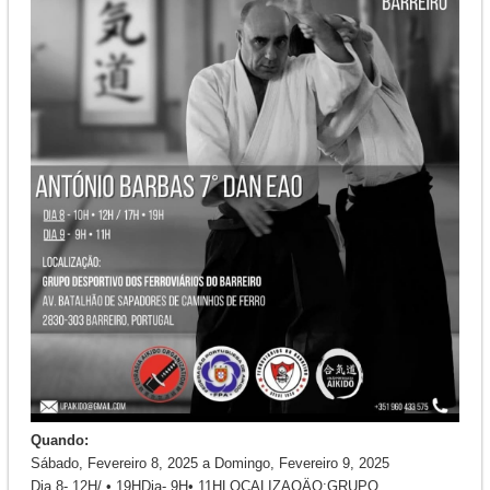
Quando:
Sábado, Fevereiro 8, 2025
a
Domingo, Fevereiro 9, 2025
Dia 8- 12H/ • 19HDia- 9H• 11HLOCALIZAOÄO:GRUPO