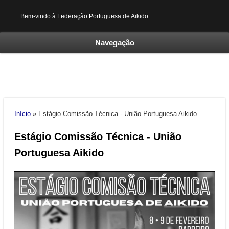
Bem-vindo à Federação Portuguesa de Aikido
Navegação
Está aqui
Início
» Estágio Comissão Técnica - União Portuguesa Aikido
Estágio Comissão Técnica - União
Portuguesa Aikido