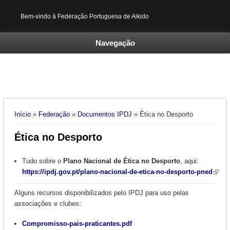
Bem-vindo à Federação Portuguesa de Aikido
Navegação
Está aqui
Início
»
Federação
»
Documentos IPDJ
» Ética no Desporto
Ética no Desporto
Tudo sobre o
Plano Nacional de Ética no Desporto
, aqui:
https://ipdj.gov.pt/plano-nacional-de-etica-no-desporto-pned
Alguns recursos disponibilizados pelo IPDJ para uso pelas
associações e clubes:
Compromisso-pais-praticantes.pdf