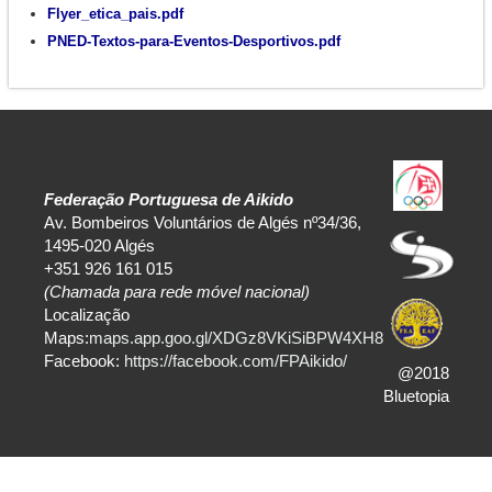
Flyer_etica_pais.pdf
PNED-Textos-para-Eventos-Desportivos.pdf
Federação Portuguesa de Aikido
Av. Bombeiros Voluntários de Algés nº34/36,
1495-020 Algés
+351 926 161 015
(Chamada para rede móvel nacional)
Localização
Maps:
maps.app.goo.gl/XDGz8VKiSiBPW4XH8
Facebook:
https://facebook.com/FPAikido/
@2018
Bluetopia