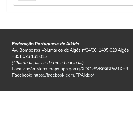
Federação Portuguesa de Aikido
Av. Bombeiros Voluntários de Algés nº34/36, 1495-020 Algés
+351 926 161 015
(Chamada para rede móvel nacional)
Localização Maps:
maps.app.goo.gl/XDGz8VKiSiBPW4XH8
Facebook:
https://facebook.com/FPAikido/