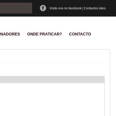
e pesquisa
Visite-nos no facebook
|
Contactos úteis
INADORES
ONDE PRATICAR?
CONTACTO