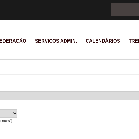
Formulário d
Pesquisar
EDERAÇÃO
SERVIÇOS ADMIN.
CALENDÁRIOS
TRE
enters")