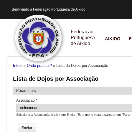
Bem-vindo à Federação Portuguesa de Aikido
Federação
Portuguesa
AIKIDO
F
de Aikido
Está aqui
Início
»
Onde praticar?
» Lista de Dojos por Associação
Lista de Dojos por Associação
Parameters
Associação
*
Selecione a Associação e click em Enviar (Este menu volta a parecer em "Param