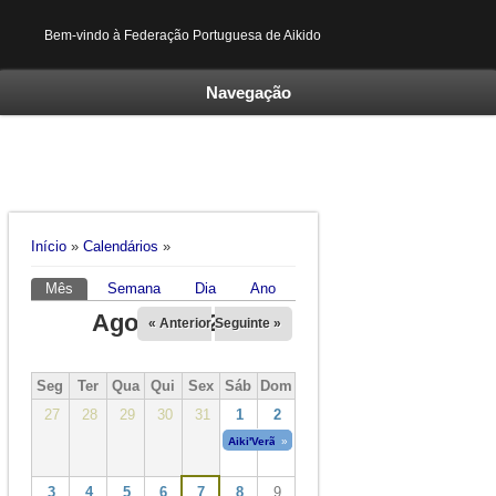
Bem-vindo à Federação Portuguesa de Aikido
Navegação
Está aqui
Início
»
Calendários
»
Mês
(separador ativo)
Semana
Dia
Ano
Separadores primários
Agosto 2026
« Anterior
Seguinte »
Seg
Ter
Qua
Qui
Sex
Sáb
Dom
27
28
29
30
31
1
2
Aiki'Verão 2026
»
01/08/2026
a
08/08/2026
3
4
5
6
7
8
9